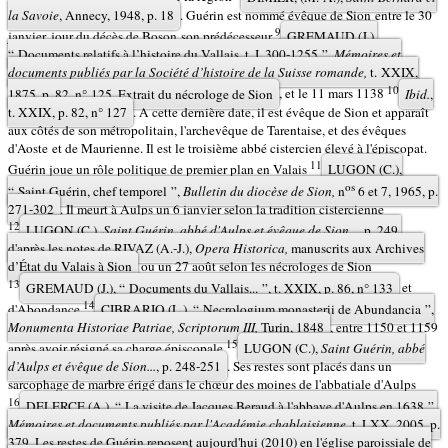
la Savoie
, Annecy, 1948, p. 18
. Guérin est nommé évêque de Sion entre le 30
9
janvier, jour du décès de Boson son prédécesseur
GREMAUD (J.),
“ Documents relatifs à l’histoire du Vallais, t. I, 300-1255 ”,
Mémoires et
documents publiés par la Société d’histoire de la Suisse romande,
t. XXIX,
10
1875, p. 82, n° 125. Extrait du nécrologe de Sion
, et le 11 mars 1138
Ibid.
,
t. XXIX, p. 82, n° 127
. A cette dernière date, il est évêque de Sion et apparaît
aux côtés de son métropolitain, l'archevêque de Tarentaise, et des évêques
d'Aoste et de Maurienne. Il est le troisième abbé cistercien élevé à l'épiscopat.
11
Guérin joue un rôle politique de premier plan en Valais
LUGON (C.),
os
“ Saint Guérin, chef temporel ”,
Bulletin du diocèse de Sion,
n
6 et 7, 1965, p.
271-302
. Il meurt à Aulps un 6 janvier selon la tradition cistercienne
12
LUGON (C.),
Saint Guérin, abbé d'Aulps et évêque de Sion...,
p. 249,
d'après les notes de RIVAZ (A.-J.),
Opera Historica,
manuscrits aux Archives
d’État du Valais à Sion
ou un 27 août selon les nécrologes de Sion
13
GREMAUD (J.), “ Documents du Vallais... ”, t. XXIX, p. 86, n° 133
et
14
d'Abondance
CIBRARIO (L.), “ Necrologium monasterii de Abundancia ”,
Monumenta Historiae Patriae, Scriptorum III,
Turin, 1848
, entre 1150 et 1159
15
après avoir résigné sa charge épiscopale
LUGON (C.),
Saint Guérin, abbé
d’Aulps et évêque de Sion...
, p. 248-251
. Ses restes sont placés dans un
sarcophage de marbre érigé dans le chœur des moines de l'abbatiale d'Aulps
16
DELERCE (A.), “ La visite de Jacques Beraud à l'abbaye d'Aulps en 1638 ”,
Mémoires et documents publiés par l'Académie chablaisienne,
t. LXX, 2005, p.
379. Les restes de Guérin reposent aujourd'hui (2010) en l'église paroissiale de