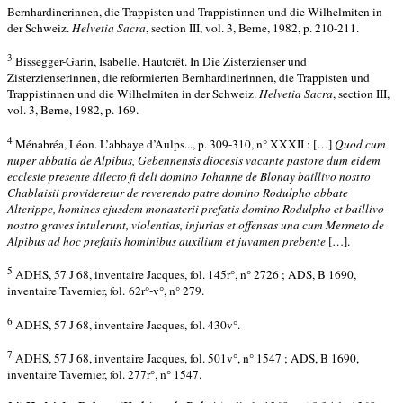
Bernhardinerinnen, die Trappisten und Trappistinnen und die Wilhelmiten in
der Schweiz.
Helvetia Sacra
, section III, vol. 3, Berne, 1982, p. 210-211.
3
Bissegger-Garin, Isabelle. Hautcrêt. In Die Zisterzienser und
Zisterzienserinnen, die reformierten Bernhardinerinnen, die Trappisten und
Trappistinnen und die Wilhelmiten in der Schweiz.
Helvetia
Sacra
, section III,
vol. 3, Berne, 1982, p. 169.
4
Ménabréa, Léon. L’abbaye d’Aulps..., p. 309-310, n° XXXII : […]
Quod cum
nuper abbatia de Alpibus, Gebennensis diocesis vacante pastore dum eidem
ecclesie presente dilecto fi deli domino Johanne de Blonay baillivo nostro
Chablaisii provideretur de reverendo patre domino Rodulpho abbate
Alterippe, homines ejusdem monasterii prefatis domino Rodulpho et baillivo
nostro graves intulerunt, violentias, injurias et offensas una cum Mermeto de
Alpibus ad hoc prefatis hominibus auxilium et juvamen prebente
[…].
5
ADHS, 57 J 68, inventaire Jacques, fol. 145r°, n° 2726 ; ADS, B 1690,
inventaire Tavernier, fol. 62r°-v°, n° 279.
6
ADHS, 57 J 68, inventaire Jacques, fol. 430v°.
7
ADHS, 57 J 68, inventaire Jacques, fol. 501v°, n° 1547 ; ADS, B 1690,
inventaire Tavernier, fol. 277r°, n° 1547.