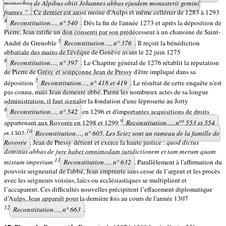
monachus de Alpibus obiit Johannes abbas ejusdem monasterii gemini
fratres ”
. Ce dernier est aussi moine d'Aulps et même cellérier de 1283 à 1293
4
Reconstitution…,
n° 540
. Dès la fin de l'année 1273 et après la déposition de
Pierre, Jean ratifie un don consenti par son prédécesseur à un chanoine de Saint-
5
André de Grenoble
Reconstitution…,
n° 376
. Il reçoit la bénédiction
abbatiale des mains de l'évêque de Genève avant le 22 juin 1275
6
Reconstitution…,
n° 397
. Le Chapitre général de 1276 rétablit la réputation
de Pierre de Grésy et soupçonne Jean de Pressy d'être impliqué dans sa
7
déposition
Reconstitution…,
n° 418 et 419
. Le résultat de cette enquête n'est
pas connu, mais Jean demeure abbé. Parmi les nombreux actes de sa longue
administration, il faut signaler la fondation d'une léproserie au Jotty
8
Reconstitution…,
n° 542
en 1296 et d'importantes acquisitions de droits
9
os
appartenant aux Rovorée en 1298 et 1299
Reconstitution…,
n
553 et 554
10
et 1302
Reconstitution…,
n° 605. Les Sciez sont un rameau de la famille de
Rovorée
. Jean de Pressy détient et exerce la haute justice :
quod dictus
dominus abbas de jure habet omnimodam juridictionem et tam merum quam
11
mixtum imperium
Reconstitution…,
n° 632
. Parallèlement à l'affirmation du
pouvoir seigneurial de l'abbé, Jean emprunte sans cesse de l’argent et les procès
avec les seigneurs voisins, laïcs ou ecclésiastiques se multiplient et
l’accaparent. Ces difficultés nouvelles précipitent l’effacement diplomatique
d’Aulps. Jean apparaît pour la dernière fois au cours de l'année 1307
12
Reconstitution…,
n° 663
.