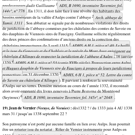
1
predecesseurs dudit Guilliaume
ADS, B 1690, inventaire Tavernier, fol.
144v°, n° 778
. En 1311, il doit faire face à une révolte des habitants des
2
bassins supérieurs de la vallée d’Aulps contre l’abbaye
Arch. abbaye de
Tamié. 1311
. Son abbatiat se signale par de nombreuses violations des droits
de juridiction de l’abbaye commises par les châtelains des comtes de Savoie ou
des dauphins de Viennois sires de Faucigny. Guillaume sollicite régulièrement
des deux princes des confirmations d’anciens droits ou la correction des
3
châtelains irrespectueux (le 3 avril 1315
ADHS, 6 H 1, pièce n° 40. Le bailli
et le juge du Genevois et du Chablais et le prévôt du Mont-Joux enjoignent au
châtelain d’Allinges de respecter la juridiction de l’abbaye d’Aulps
, 16 janvier
4
1320
ADHS, 6 H 1, pièce n° 53 (copie XVIIe siècle). Transaction entre Aulps
et Hugues dauphin de Viennois sire de Faucigny à propos de leurs juridictions
5
respectives
ou 31 décembre 1320
ADHS, 6 H 1, pièce n° 52. Lettre du comte
de Savoie au châtelain d’Allinges
). Il parvient à renforcer la souveraineté
d’Aulps sur ses terres. Dernière mention au cours de l’année 1332, il reconnaît
alors avoir emprunté dix livres genevois à Pierre
Bestorna
de Montriond
6
(Seytroux)
ADS, B 1690, inventaire Tavernier, fol. 345r°, n° 2048
.
19) Jean de Vernier
:
(Vernye, de Vernier)
dès1332 ? / du 1333 juin 4 AU 1338
mars 31 / jusqu’au 1338 septembre 22 ?
Son patronyme n’est porté par aucune famille en lien avec Aulps. Jean pourrait
être un roturier issu du notariat : Rifier de Vernier instrumente pour Aulps en
1