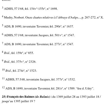
3
ADHS, 57 J 68, fol. 154v°-155r°, n° 1698.
4
Mudry, Norbert. Onze chartes relatives à l’abbaye d’Aulps..., p. 267-272, n° X.
5
ADS, B 1690, inventaire Tavernier, fol. 290r°, n° 1637.
6
ADHS, 57 J 68, inventaire Jacques, fol. 501v°, n° 1547.
7
ADS, B 1690, inventaire Tavernier, fol. 277r°, n° 1547.
8
Ibid.
, fol. 159r°, n° 855.
9
Ibid.
, fol. 375v°, n° 2326.
10
Ibid.
, fol. 274r°, n° 1523.
11
ADHS, 57 J 68, inventaire Jacques, fol. 377r°, n° 1532.
12
ADS, B 1690, inventaire Tavernier, fol. 281r°, n° 1589. “feu d. Udry”.
25) François des Balmes
:
(de Balmis)
du 1369 juillet 28 au 1393 juillet 18 /
jusqu’au 1395 juillet 19 ?