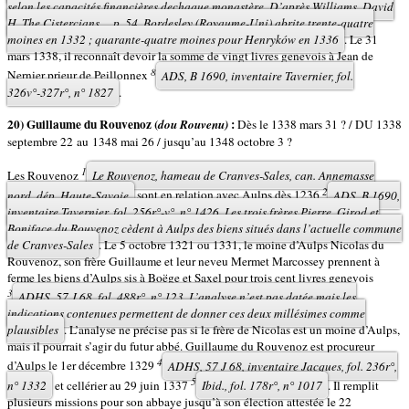
selon les capacités financières dechaque monastère. D’après Williams, David
H.
The Cistercians...
, p. 54, Bordesley (Royaume-Uni) abrite trente-quatre
moines en 1332 ; quarante-quatre moines pour Henryków en 1336
. Le 31
mars 1338, il reconnaît devoir la somme de vingt livres genevois à Jean de
8
Nernier prieur de Peillonnex
ADS, B 1690, inventaire Tavernier, fol.
326v°-327r°, n° 1827
.
20) Guillaume du Rouvenoz (
:
dou Rouvenu)
Dès le 1338 mars 31 ? / DU 1338
septembre 22 au 1348 mai 26 / jusqu’au 1348 octobre 3 ?
1
Les Rouvenoz
Le Rouvenoz, hameau de Cranves-Sales, can. Annemasse
2
nord, dép. Haute-Savoie
sont en relation avec Aulps dès 1236
ADS, B 1690,
inventaire Tavernier, fol. 256r°-v°, n° 1426. Les trois frères Pierre, Girod et
Boniface du Rouvenoz cèdent à Aulps des biens situés dans l’actuelle commune
de Cranves-Sales
. Le 5 octobre 1321 ou 1331, le moine d’Aulps Nicolas du
Rouvenoz, son frère Guillaume et leur neveu Mermet Marcossey prennent à
ferme les biens d’Aulps sis à Boëge et Saxel pour trois cent livres genevois
3
ADHS, 57 J 68, fol. 488r°, n° 123. L’analyse n’est pas datée mais les
indications contenues permettent de donner ces deux millésimes comme
plausibles
. L’analyse ne précise pas si le frère de Nicolas est un moine d’Aulps,
mais il pourrait s’agir du futur abbé. Guillaume du Rouvenoz est procureur
4
d’Aulps le 1er décembre 1329
ADHS, 57 J 68, inventaire Jacques, fol. 236r°,
5
n° 1332
et cellérier au 29 juin 1337
Ibid.
, fol. 178r°, n° 1017
. Il remplit
plusieurs missions pour son abbaye jusqu’à son élection attestée le 22