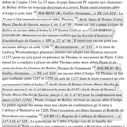
début de l’année 1244. Le 25 mars, le pape Innocent IV enjoint aux chanoines
de Belley d'élire un nouveau diocésain et
a priori,
Pierre serait toujours abbé
10
d'Aulps à cette date
HAURÉAU (B.),
Gallia christiana...,
t. XV, col. 624
. Le
11
27 mai 1244 apparaît un nouvel abbé, Thomas
Arch. Stato di Torino, Corte,
Paesi, Duché de Savoie, mazzo 1, tit. 1, n° 59
. Pierre est cité comme évêque de
er
12
Belley et ancien abbé d'Aulps le 1
février 1245
(n. st.)
LE FORT (C.),
LULLIN (P.),
Mémoires et documents publiés par la Société d'histoire et
d'archéologie de Genève
, t. XIV, p. 27, n° 36
. Il intervient encore pour son
13
ancienne abbaye en août 1248
Reconstitution...,
n° 232
. A la suite de
Ludwig Wurstemberger, plusieurs auteurs ont adopté une datation inexacte
(1237) pour un acte passé en présence de Thomas, le successeur de Pierre. Cette
erreur les a conduits à placer un abbé Thomas entre deux abbés Pierre et en
14
outre de faire de l'évêque de Belley Thomas de Grammont
HAURÉAU (B.),
Gallia christiana…,
t. XV, col. 624
un ancien abbé d'Aulps. Or Thomas ne fait
que confirmer entre 1247 et 1250 cet acte de 1237 dont le texte conservé ne cite
15
aucunement l'abbé d'Aulps
Arch. Stato di Torino, Corte, Paesi, Duché de
Savoie, mazzo 1, tit. 1, n° 44 pour le texte de 1237 ; Arch. Stato di Torino,
Corte, Paesi, Duché de Savoie, mazzo 1, tit. 1, n° 63 pour la confirmation non
datée [1247-1250]
. Pierre, évêque de Belley, est bien un ancien abbé d'Aulps.
Le prélat signale lui-même dans une charte de confirmation qu’il entra à
l’abbaye d’Hauterive en 1209. Pour l’occasion, ses frères Jacques et Rodolfe de
16
Pont firent une aumône
GUMY (J.),
Regeste de l’abbaye de Hauterive…
, p.
117-118, n° 328
. Le patronyme de l’abbé d’Aulps issu de la famille des
seigneurs de Pont-en-Ogoz qui commença sa carrière à Hauterive et la termina à