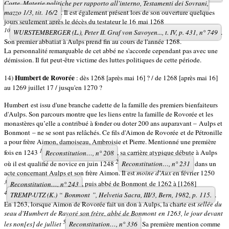
Corte, Materie politiche per rapporto all'interno, Testamenti dei Sovrani,
mazzo 1/3, tit. 16/2
. Il est également présent lors de son ouverture quelques
jours seulement après le décès du testateur le 16 mai 1268
10
WURSTEMBERGER (L.),
Peter II.
Graf von Savoyen...
, t. IV, p. 431, n° 749
.
Son premier abbatiat à Aulps prend fin au cours de l'année 1268.
La personnalité remarquable de cet abbé ne s'accorde cependant pas avec une
démission. Il fut peut-être victime des luttes politiques de cette période.
Humbert de Rovorée
14)
: dès 1268 [après mai 16] ? / de 1268 [après mai 16]
au 1269 juillet 17 / jusqu'en 1270 ?
Humbert est issu d'une branche cadette de la famille des premiers bienfaiteurs
d'Aulps. Son parcours montre que les liens entre la famille de Rovorée et les
monastères qu’elle a contribué à fonder ou doter 200 ans auparavant – Aulps et
Bonmont – ne se sont pas relâchés. Ce fils d'Aimon de Rovorée et de Pétronille
a pour frère Aimon, damoiseau, Ambroisie et Pierre. Mentionné une première
1
fois en 1243
Reconstitution…,
n° 208
, sa carrière atypique débute à Aulps
2
où il est qualifié de novice en juin 1248
Reconstitution…,
n° 231
dans un
acte concernant Aulps et son frère Aimon. Il est
moine d'Aux
en février 1250
3
Reconstitution…,
n° 243
, puis abbé de Bonmont de 1262 à [1268]
4
TREMP-UTZ (K.) “ Bonmont ”,
Helvetia Sacra,
III/3, Bern, 1982, p. 115.
.
En 1263, lorsque Aimon de Rovorée fait un don à Aulps, la charte est
sellée du
seau d'Humbert de Ravoré son frère, abbé de Bonmont
en 1263, le jour devant
5
les non[es] de julliet
Reconstitution…,
n° 336
Sa première mention comme