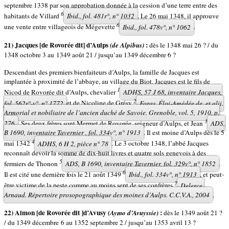
septembre 1338 par son approbation donnée à la cession d’une terre entre des
6
habitants de Villard
Ibid.
, fol. 481r°, n° 1032
. Le 26 mai 1348, il approuve
6
une vente entre villageois de Mégevette
Ibid.
, fol. 478v°, n° 1062
.
21) Jacques [de Rovorée dit] d’Aulps
:
(de Alpibus)
dès le 1348 mai 26 ? / du
1348 octobre 3 au 1349 août 21 / jusqu’au 1349 décembre 6 ?
Descendant des premiers bienfaiteurs d’Aulps, la famille de Jacques est
implantée à proximité de l’abbaye, au village du Biot. Jacques est le fils de
1
Nicod de Rovorée dit d’Aulps, chevalier
ADHS, 57 J 68, inventaire Jacques,
2
fol. 562r°-v°, n° 1772
et de Nicoline de Grésy
Foras, Éloi-Amédée de, et alii.
Armorial et nobiliaire de l’ancien duché de Savoie
. Grenoble, vol. 5, 1910, p.
3
276
. Ses deux frères sont Mermet de Rovorée, seigneur d’Aulps, et Jean
ADS,
B 1690, inventaire Tavernier , fol. 334v°, n° 1913
. Il est moine d’Aulps dès le 5
4
mai 1342
ADHS, 6 H 2, pièce n° 78
. Le 3 octobre 1348, l’abbé Jacques
reconnaît devoir la somme de dix-huit livres et quatre sols genevois à des
5
fermiers de Thonon
ADS, B 1690, inventaire Tavernier, fol. 329v°, n° 1852
.
6
Il est cité une dernière fois le 21 août 1349
Ibid.
, fol. 334v°, n° 1913
, et peut-
7
être victime de la peste comme au moins sept de ses confrères
Delerce,
Arnaud.
Répertoire prosopographique des moines d’Aulps
. C.C.V.A., 2004
.
22) Aimon [de Rovorée dit ]d’Avusy
:
(Aymo d’Avuyssie)
dès le 1349 août 21 ?
/ du 1349 décembre 6 au 1352 septembre 2 / jusqu’au 1353 avril 13 ?