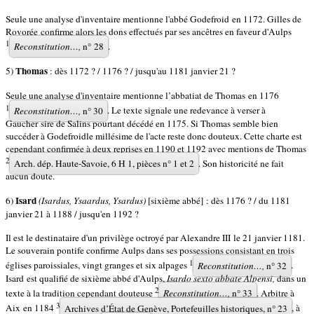
Seule une analyse d'inventaire mentionne l'abbé Godefroid
en 1172. Gilles de
Rovorée confirme alors les dons effectués par ses ancêtres en faveur d'Aulps
1
Reconstitution…,
n° 28
.
Thomas
5)
: dès 1172 ? / 1176 ? / jusqu'au 1181 janvier 21 ?
Seule une analyse d'inventaire mentionne l’abbatiat de Thomas en 1176
1
Reconstitution…,
n° 30
. Le texte signale une redevance à verser à
Gaucher sire de Salins pourtant décédé en 1175. Si Thomas semble bien
succéder à Godefroidle millésime de l'acte reste donc douteux. Cette charte est
cependant confirmée à deux reprises en 1190 et 1192 avec mentions de Thomas
2
Arch. dép. Haute-Savoie, 6 H 1, pièces n° 1 et 2
. Son historicité ne fait
aucun doute.
Isard
6)
(Isardus, Ysaardus, Ysardus)
[sixième abbé] : dès 1176 ? / du 1181
janvier 21 à 1188 / jusqu'en 1192 ?
Il est le destinataire d'un privilège octroyé par Alexandre III le 21 janvier 1181.
Le souverain pontife confirme Aulps dans ses possessions consistant en trois
1
églises paroissiales, vingt granges et six alpages
Reconstitution…,
n° 32
.
Isard est qualifié de sixième abbé d'Aulps,
Isardo sexto abbate Alpensi,
dans un
2
texte à la tradition cependant douteuse
Reconstitution…,
n° 33
. Arbitre à
3
Aix en 1184
Archives d’État de Genève, Portefeuilles historiques, n° 23
, à