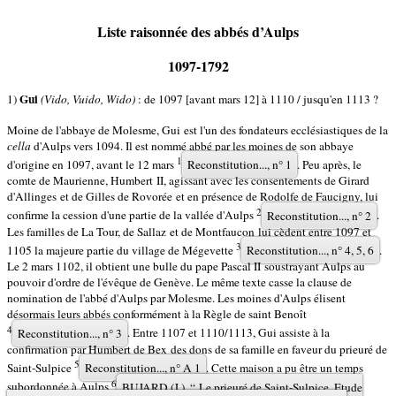
Liste raisonnée des abbés d’Aulps
1097-1792
Gui
1)
(Vido, Vuido, Wido)
: de 1097 [avant mars 12] à 1110 / jusqu'en 1113 ?
Moine de l'abbaye de Molesme, Gui est l'un des fondateurs ecclésiastiques de la
cella
d'Aulps vers 1094. Il est nommé abbé par les moines de son abbaye
1
d'origine en 1097, avant le 12 mars
Reconstitution..., n° 1
. Peu après, le
comte de Maurienne, Humbert II, agissant avec les consentements de Girard
d'Allinges et de Gilles de Rovorée et en présence de Rodolfe de Faucigny, lui
2
confirme la cession d'une partie de la vallée d'Aulps
Reconstitution..., n° 2
.
Les familles de La Tour, de Sallaz et de Montfaucon lui cèdent entre 1097 et
3
1105 la majeure partie du village de Mégevette
Reconstitution..., n° 4, 5, 6
.
Le 2 mars 1102, il obtient une bulle du pape Pascal II soustrayant Aulps au
pouvoir d'ordre de l'évêque de Genève. Le même texte casse la clause de
nomination de l'abbé d'Aulps par Molesme. Les moines d'Aulps élisent
désormais leurs abbés conformément à la Règle de saint Benoît
4
Reconstitution..., n° 3
. Entre 1107 et 1110/1113, Gui assiste à la
confirmation par Humbert de Bex des dons de sa famille en faveur du prieuré de
5
Saint-Sulpice
Reconstitution..., n° A 1
. Cette maison a pu être un temps
6
subordonnée à Aulps
BUJARD (J.), “ Le prieuré de Saint-Sulpice. Etude