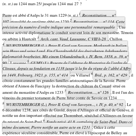
(n. st.)
au 1244 mars 25/ jusqu'au 1244 mai 27 ?
1
Pierre est abbé d'Aulps le 31 mars 1229
(n. st.)
Reconstitution…,
n°
2
107
etqualifié de onzième abbé en 1230
Reconstitution…,
n° 114. Cette
précision du numéro d’ordre indique une personnalité remarquable
. Une
intense activité diplomatique le conduit souvent loin de son monastère. Témoin
3
ou arbitre à Hautcrêt
Arch. cant. Vaud, Lausanne, C VIII b-28
, Chillon
4
WURSTEMBERGER (L.),
Peter II. Graf von Savoyen, Markgraft in Italien,
sein Haus und seine Land. Ein Charakterbild des dreizehnten Jahrhunderts,
diplomatish bearbeitet.
Mit einem Urkundenbuch,
t. IV, Bern, 1858, p. 39, n°
5
90
, Lausanne
GUMY (J.),
Regeste de l’abbaye de Hauterive de l’ordre de
Cîteaux, depuis sa fondation en 1138 jusqu’à la fin du règne de l’abbé d’Affry
6
en 1449
, Fribourg, 1923, p. 155, n° 414
ou Villarsel
Ibid.,
p. 162, n° 429
, il
côtoie constamment les grandes familles aristocratiques de la Savoie. Pierre
obtient d'Aimon de Faucigny la destruction du château du Couard situé en
7
amont du monastère d'Aulps en 1233
R
econstitution…,
n° 126
. Il est l'un des
témoins du premier testament de Pierre futur comte de Savoie en 1234
8
WURSTEMBERGER (L.),
Peter II.
Graf von Savoyen...
, t. IV, p. 40, n° 92
. Le
6 décembre 1238, aux côtés de Girold, doyen d’Allinges et official de Genève, il
notifie un don important effectué par Thorembert, sénéchal d’Allinges en faveur
9
du prieuré de Saint-Paul
Fonds privé, 41.8, cartulaire de Saint-Paul. Dans ce
même document, Pierre notifie un autre acte en 1231
. Grâce à cette
expérience séculière considérable, Pierre est élevé à l'épiscopat de Belley au