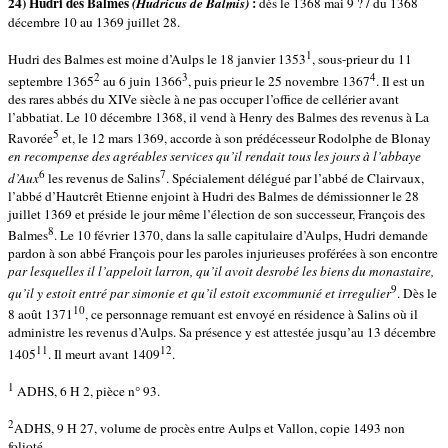
24) Hudri des Balmes
:
(Hudricus de Balmis)
dès le 1368 mai 9 ? / du 1368
décembre 10 au 1369 juillet 28.
1
Hudri des Balmes est moine d’Aulps le 18 janvier 1353
, sous-prieur du 11
2
3
4
septembre 1365
au 6 juin 1366
, puis prieur le 25 novembre 1367
. Il est un
des rares abbés du XIVe siècle à ne pas occuper l’office de cellérier avant
l’abbatiat. Le 10 décembre 1368, il vend à Henry des Balmes des revenus à La
5
Ravorée
et, le 12 mars 1369, accorde à son prédécesseur Rodolphe de Blonay
en recompense des agréables services qu’il rendait tous les jours à l’abbaye
6
7
d’Aux
les revenus de Salins
. Spécialement délégué par l’abbé de Clairvaux,
l’abbé d’Hautcrêt Etienne enjoint à Hudri des Balmes de démissionner le 28
juillet 1369 et préside le jour même l’élection de son successeur, François des
8
Balmes
. Le 10 février 1370, dans la salle capitulaire d’Aulps, Hudri demande
pardon à son abbé François pour les paroles injurieuses proférées à son encontre
par lesquelles il l’appeloit larron, qu’il avoit desrobé les biens du monastaire,
9
qu’il
y estoit entré par simonie et qu’il estoit excommunié et irregulier
. Dès le
10
8 août 1371
, ce personnage remuant est envoyé en résidence à Salins où il
administre les revenus d’Aulps. Sa présence y est attestée jusqu’au 13 décembre
11
12
1405
. Il meurt avant 1409
.
1
ADHS, 6 H 2, pièce n° 93.
2
ADHS, 9 H 27, volume de procès entre Aulps et Vallon, copie 1493 non
folioté.