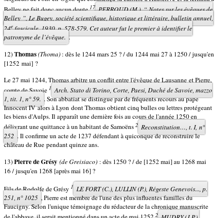
17
Belley ne fait donc aucun doute
PERROUD (M.), “ Notes sur les évêques de
Belley ”,
Le Bugey, société scientifique, historique et littéraire, bulletin annuel,
e
24
fascicule, 1930, p. 578-579
.
Cet auteur fut le premier à identifier le
patronyme de l’évêque.
.
Thomas
12)
(Thoma)
: dès le 1244 mars 25 ? / du 1244 mai 27 à 1250 / jusqu'en
[1252 mai] ?
Le 27 mai 1244, Thomas arbitre un conflit entre l'évêque de Lausanne et Pierre,
1
comte de Savoie
Arch. Stato di Torino, Corte, Paesi, Duché de Savoie, mazzo
1, tit. 1, n° 59.
. Son abbatiat se distingue par de fréquents recours au pape
Innocent IV alors à Lyon dont Thomas obtient cinq bulles ou lettres protégeant
les biens d'Aulps. Il apparaît une dernière fois au cours de l'année 1250 en
2
délivrant une quittance à un habitant de Samoëns
Reconstitution…,
t. I, n°
252
. Il confirme un acte de 1237 défendant à quiconque de reconstruire le
château de Rue pendant quinze ans.
Pierre de Grésy
13)
(de Greisiaco)
: dès 1250 ? / de [1252 mai] au 1268 mai
16 / jusqu'en 1268 [après mai ­16] ?
1
Fils de Rodolfe de Grésy
LE FORT (C.), LULLIN (P.),
Régeste Genevois...,
p.
251, n° 1025
, Pierre est membre de l'une des plus influentes familles du
Faucigny. Selon l'unique témoignage du rédacteur de la chronique manuscrite
2
de l'abbaye, il serait mentionné dans un acte de mai 1252
MUDRY (J.P.),