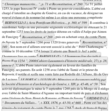
“ Chronique manuscrite... ”, p. 71 et
Reconstitution,
n° 260
. Le 31 juillet
1253, le pape Innocent IV confie à Pierre un pouvoir considérable. L’abbé est
chargé d’interdire au chapitre de Genève, en cas de vacance, de désigner un
nouvel évêque et de nommer lui-même à ce siège une personne compétente
3
BERNOULLI (J.),
Acta Pontificum Helvetica...,
p. 360, n° 599
. Il contribue à
transformer Aulps en une puissante seigneurie ecclésiastique en obtenant le 21
septembre 1253 tous les droits de justice détenus en vallée d'Aulps par Aimon
4
de Faucigny
Reconstitution,
n° 269
, puis en achetant ceux du comte Pierre
5
de Savoie le 7 septembre 1266 pour 1320 livres genevois
Reconstitution,
n°
340
. Son nom est d’ailleurs souvent associé à celui du “ Petit Charlemagne ”,
comme le 10 décembre 1254 lorsqu’il atteste que Benoît
le Juif
a prêté
6
l’hommage lige au comte
BARDELLE (T.), “ L'hommage-lige des juifs à
Pierre II en 1254 ”, 2000(Cahiers Lausannois d'histoire médiévale, 27), p. 28,
annexe I
. L'abbé Pierre intervient également en faveur des familles du
Faucigny, ses parents. En août 1258 avec l'abbé de Tamié et le prieur du
Reposoir, il notifie et scelle une vente faite par Rodolfe dit
l'Albane
,
fils de Guy
7
de Lucinge
LE FORT (C.), LULLIN (P.),
Mémoires et documents publiés par
la Société d'histoire et d'archéologie de Genève
, t. XIV, p. 45-46, n° 59
. Son
activité diplomatique le mène le 5 septembre 1260 près de la Morge où il rédige
avec l'abbé de Saint-Maurice d'Agaune un important traité de paix et d'échange
8
entre l'évêque de Sion, Henri de Rarogne, et Pierre de Savoie
GREMAUD (J.),
“ Documents du Vallais... ”, t. XXX, 1876, p. 43-50, n° 668
. Pierre est l'un des
9
témoins du testament du comte Pierre le 7 mai 1268
Arch. di Stato di Torino,