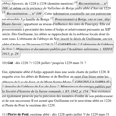
10
abbas Alpensis,
de 1228 à 1238 (dernière mention)
Reconstitution…,
n°
169
et même
en la présence de Vullielme de Boège jadis abbé d’Aux
en 1229
11
Reconstitution…,
n° 109
. Cette information essentielle sur son patronyme
12
est plausible. La famille de Boège
Possessionnés à Boëge, cne et can., dép.
Haute-Savoie
appartient au réseau d'influence des sires de Faucigny. Elle est
e
possessionnée à proximité des terres d'Aulps et relativement puissante au XII
siècle. Dès Guillaume, les abbés se rapprochent de la noblesse locale dont ils
sont issus. L'obituaire de l'abbaye de Sixt inscrit le décès de Guillaume,
ancien
13
abbé d'Aulps
, au 29 janvier [1239 ?]
GAVARD (A), “ L'obituaire de l'abbaye
de Sixt ”,
Mémoires et documents publiés par l'Académie salésienne,
t. XXXVI,
1913, p. 29
.
Gui
10)
: dès 1226 ? / 1228 juillet / jusqu'en 1229 mars 31 ?
Gui, éphémère abbé d'Aulps apparaît dans une seule charte de juillet 1228. Il
enquête avec les abbés de Balerne et de Buillon au sujet d'un litige entre les
1
abbayes de Lac-de-Joux et de Mont-Sainte-Marie
GINGINS-LA-SARRA (F.),
“ Annales de l’abbaye du Lac-de-Joux ”
, Mémoires et documents publiés par
la Société d'histoire de la Suisse romande
, t. I/3, 1842, p. 154
. Son existence
est également prouvée par la précision des numéros d'ordre de son prédécesseur
et de son successeur. Il est assuré que Guillaume est le neuvième abbé en 1226
et Pierre de Pont le onzième dès 1229.
Pierre de Pont
11)
, onzième abbé : dès 1228 après juillet ?/ du 1229 mars 31