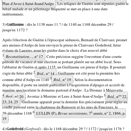
Plan d'Avoz à Saint-Jean­d'Aulps
. Les reliques de Guérin sont réputées guérir le
bétail malade et un pèlerinage fréquenté se met en place à une date
indéterminée.
Guillaume
3)
: dès le 1138 mars 11 ? / de 1140 au 1168 décembre 29 /
jusqu'en 1172 ?
Après l'élection de Guérin à l'épiscopat sédunois, Bernard de Clairvaux promet
aux moines d'Aulps de leur envoyer le prieur de Clairvaux Godefroid, futur
évêque de Langres, pour les guider dans le choix d'un nouvel abbé
1
Reconstitution…,
n° 17
. Cette précision suggère l'ouverture d'une courte
période de vacance et une élection se portant plutôt sur un abbé local. Sous
l'abbatiat de Guérin et après 1135, un Guillaume est prieur d'Aulps. Il pourrait
2
s'agir du futur abbé
Ibid.,
n° 14
. Guillaume est cité pour la première fois
3
comme abbé d'Aulps en 1140
Ibid.,
n° 19
. Selon la documentation
disponible, il porte un intérêt particulier à l'acquisition d'alpages et accroît de
manière spectaculaire le domaine pastoral d'Aulps : La Diomaz à Mégevette
4
5
os
Ibid
., n° 20
, Avoriaz à Morzine et Lens à Saint-Jean-d'Aulps
Ibid.,
n
22,
23, 24, 25
. Guillaume apparaît pour la dernière fois précisément pour régler un
conflit pastoral entre la chartreuse du Reposoir et les sires de Faucigny, le
6
è
29 décembre 1168
LULLIN (P.),
Revue savoisienne
, 7
année, n° 2, 1866, p.
19
.
Godefroid
4)
(Gotfroid)
: dès le 1168 décembre 29 ? / 1172 / jusqu'en 1176 ?