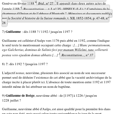
4
Genève en février 1188
Ibid.
, n° 27
. Il apparaît dans deux autres actes de
5
l'année 1188
Reconstitution…,
t. I, n° 35 ; HISELY (J.-J.), “ Cartulaires de la
chartreuse d’Oujon et de l’abbaye d’Hautcrêt ”,
Mémoires et documents publiés
par la Société d’histoire de la Suisse romande,
t. XII, 1852-1854, p. 47-48, n°
28
.
Guillaume
7)
: dès 1188 ? / 1192 / jusqu'en 1197 ?
Guillaume est cellérier d'Aulps vers 1176 puis abbé en 1192, comme l'indique
le seul texte le mentionnant occupant cette charge :
[…] Hanc permutationem,
ego Galcherius, dominus de Salinis feci per manum Willelmi, tunc cellerarii
1
postea vero ejusdem domus abbatis […]
Reconstitution...,
n° 37
.
?
8)
: dès 1192 ? /jusqu'en 1197 ?
L'adjectif
nonus,
neuvième, plusieurs fois associé au nom de son successeur
permet seul de déduire l’existence de cet abbé que la vacuité archivistique de la
charge incite à placer plutôt ici. L'absence de toute mention entre 1192 et 1197
interdit même de lui attribuer un nom de baptême.
Guillaume de Boège
9)
, neuvième abbé : de [1197] à 1226 / jusqu'en
1228 juillet ?
Guillaume, neuvième abbé d'Aulps, est ainsi qualifié pour la première fois dans
un acte non daté, mais passé selon toute vraisemblance le jour de la mort