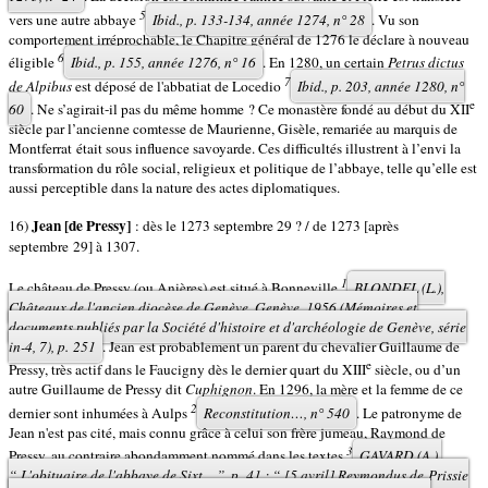
5
vers une autre abbaye
Ibid.,
p. 133-134, année 1274, n° 28
. Vu son
comportement irréprochable, le Chapitre général de 1276 le déclare à nouveau
6
éligible
Ibid.
, p. 155, année 1276, n° 16
. En 1280, un certain
Petrus dictus
7
de Alpibus
est déposé de l'abbatiat de Locedio
Ibid.
, p. 203, année 1280, n°
e
60
. Ne s’agirait-il pas du même homme ? Ce monastère fondé au début du XII
siècle par l’ancienne comtesse de Maurienne, Gisèle, remariée au marquis de
Montferrat était sous influence savoyarde. Ces difficultés illustrent à l’envi la
transformation du rôle social, religieux et politique de l’abbaye, telle qu’elle est
aussi perceptible dans la nature des actes diplomatiques.
Jean [de Pressy]
16)
: dès le 1273 septembre 29 ? / de 1273 [après
septembre 29] à 1307.
1
Le château de Pressy (ou Anières) est situé à Bonneville
BLONDEL (L.),
Châteaux de l'ancien diocèse de Genève
, Genève, 1956 (Mémoires et
documents publiés par la Société d'histoire et d'archéologie de Genève, série
in-4, 7), p. 251
. Jean est probablement un parent du chevalier Guillaume de
e
Pressy, très actif dans le Faucigny dès le dernier quart du XIII
siècle, ou d’un
autre Guillaume de Pressy dit
Cuphignon
. En 1296, la mère et la femme de ce
2
dernier sont inhumées à Aulps
Reconstitution…,
n° 540
. Le patronyme de
Jean n'est pas cité, mais connu grâce à celui son frère jumeau, Raymond de
3
Pressy, au contraire abondamment nommé dans les textes
GAVARD (A.),
“ L'obituaire de l'abbaye de Sixt... ”, p. 41 : “ [5 avril] Reymondus de Prissie