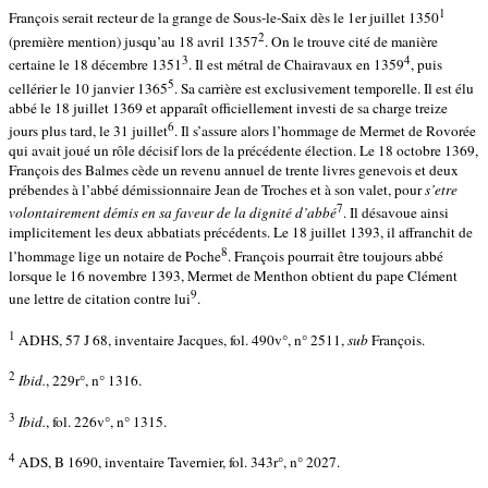
1
François serait recteur de la grange de Sous-le-Saix dès le 1er juillet 1350
2
(première mention) jusqu’au 18 avril 1357
. On le trouve cité de manière
3
4
certaine le 18 décembre 1351
. Il est métral de Chairavaux en 1359
, puis
5
cellérier le 10 janvier 1365
. Sa carrière est exclusivement temporelle. Il est élu
abbé le 18 juillet 1369 et apparaît officiellement investi de sa charge treize
6
jours plus tard, le 31 juillet
. Il s’assure alors l’hommage de Mermet de Rovorée
qui avait joué un rôle décisif lors de la précédente élection. Le 18 octobre 1369,
François des Balmes cède un revenu annuel de trente livres genevois et deux
prébendes à l’abbé démissionnaire Jean de Troches et à son valet, pour
s’etre
7
volontairement démis en sa faveur de la dignité d’abbé
. Il désavoue ainsi
implicitement les deux abbatiats précédents. Le 18 juillet 1393, il affranchit de
8
l’hommage lige un notaire de Poche
. François pourrait être toujours abbé
lorsque le 16 novembre 1393, Mermet de Menthon obtient du pape Clément
9
une lettre de citation contre lui
.
1
ADHS, 57 J 68, inventaire Jacques, fol. 490v°, n° 2511,
sub
François.
2
Ibid.
, 229r°, n° 1316.
3
Ibid.
, fol. 226v°, n° 1315.
4
ADS, B 1690, inventaire Tavernier, fol. 343r°, n° 2027.