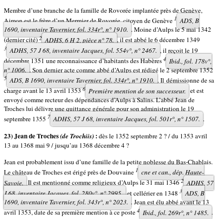
Membre d’une branche de la famille de Rovorée implantée près de Genève,
1
Aimon est le frère d’un Mermier de Rovorée, citoyen de Genève
ADS, B
1690, inventaire Tavernier, fol. 334r°, n° 1910.
. Moine d’Aulps le 5 mai 1342
2
(dernier cité)
ADHS, 6 H 2, pièce n° 78.
, il est abbé le 6 décembre 1349
3
ADHS, 57 J 68, inventaire Jacques, fol. 554v°, n° 2467.
, il reçoit le 19
4
décembre 1351 une reconnaissance d’habitants des Habères
Ibid.
, fol. 178v°,
n° 1006.
. Son dernier acte comme abbé d’Aulps est rédigé le 2 septembre 1352
5
ADS, B 1690, inventaire Tavernier, fol. 334r°, n° 1910.
. Il démissionne de sa
6
charge avant le 13 avril 1353
Première mention de son successeur.
et est
envoyé comme recteur des dépendances d’Aulps à Salins. L’abbé Jean de
Troches lui délivre une quittance générale pour son administration le 19
7
septembre 1355
ADHS, 57 J 68, inventaire Jacques, fol. 501r°, n° 1507.
.
23) Jean de Troches
:
(de Trochiis)
dès le 1352 septembre 2 ? / du 1353 avril
13 au 1368 mai 9 / jusqu’au 1368 décembre 4 ?
Jean est probablement issu d’une famille de la petite noblesse du Bas-Chablais.
1
Le château de Troches est érigé près de Douvaine
cne et can., dép. Haute-
2
Savoie.
Il est mentionné comme religieux d’Aulps le 31 mai 1346
ADHS, 57
3
J 68, inventaire Jacques, fol. 280v°, n° 2995.
et cellérier en 1348
ADS, B
1690, inventaire Tavernier, fol. 343r°, n° 2023.
.
Jean est élu abbé avant le 13
4
avril 1353, date de sa première mention à ce poste
Ibid.
, fol. 269r°, n° 1485.
.