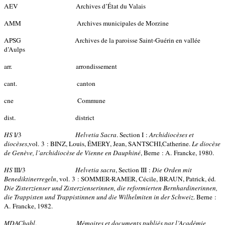
AEV Archives d’État du Valais
AMM Archives municipales de Morzine
APSG Archives de la paroisse Saint-Guérin en vallée
d’Aulps
arr. arrondissement
cant. canton
cne Commune
dist. district
HS
I/3
Helvetia Sacra
. Section I :
Archidiocèses et
diocèses
,vol. 3 : BINZ, Louis, ÉMERY, Jean, SANTSCHI,Catherine.
Le diocèse
de Genève, l’archidiocèse de Vienne en Dauphiné
, Berne : A. Francke, 1980.
HS
III/3
Helvetia sacra
, Section III :
Die Orden mit
Benediktinerregeln
, vol. 3 : SOMMER-RAMER, Cécile, BRAUN, Patrick, éd
.
Die Zisterzienser und Zisterzienserinnen, die reformierten Bernhardinerinnen,
die Trappisten und Trappistinnen und die Wilhelmiten in der Schweiz
. Berne :
A. Francke, 1982.
MDAChabl
.
Mémoires et documents publiés par l’Académie