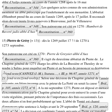
abbé d'Aulps remonte au cours de l'année 1268 après le 16 mai
6
Reconstitution…,
n° 344
. Les quelques actes connus de son administration
montrent un abbé préoccupé par l'endettement de son monastère. L'abbatiat
d'Humbert prend fin au cours de l'année 1269, après le 17 juillet. Il reconnaît
alors devoir trente livres genevois à Bienvenue, juif de Villeneuve
7
Reconstitution…,
n° 348
. Son patronyme est cité en 1270 :
Humbert de
8
Ravoré jadis abbé d'Aux
Reconstitution…,
n° 360
.
Pierre de Grésy
15)
[= 13)] : dès le 1269 juillet 17 ? / de 1270 à
1273 septembre.
Son patronyme est cité en 1270 :
Pierre de Greysier abbé d'Aux
1
Reconstitution…,
n° 360
. Il s'agit du deuxième abbatiat de Pierre de . Le
Chapitre général de 1271 charge les abbés de La Bussière et Theuley de se
rendre à Salins pour enquêter sur Pierre et au besoin de prononcer sa destitution
2
{end-texte}CANIVEZ (J.-M.),
Statuta…,
t. III, p. 96-97, année 1271, n°
21
{end-texte}{end-tooltip}
. Selon une décision du Chapitre général de l'année
3
suivante, un litige inconnu avec le prieur de La Ferté en serait la cause
Ibid.,
p. 105, année 1272, n° 6
. A la mi-septembre 1273, Pierre est déposé et menacé
d'excommunication par le Chapitre général pour avoir entravé le cours d’une
visite régulière, prenant prétexte de l’importance des frais occasionnés. Les
deux affaires n’en font probablement qu’une. L'abbé de Tamié est chargé
4
d'annoncer cette sentence à Aulps avant le 29 septembre
Ibid.,
p. 120, année
1273, n° 24
. La décision est confirmée l'année suivante et Pierre est transféré