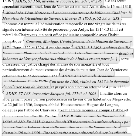
1308
ADHS, 57 J 68, inventaire Jacques, fol. 20v°, n° 296
. Ce cas serait
cependant exceptionnel. Jean de Vernier est moine à Aulps dès le 15 mai 1310
2
Ménabréa, Léon. Notice sur l’ancienne chartreuse de Vallon en Chablais. In
Mémoires de l’Académie de Savoie
. t. II, série II, 1853, p. 52-53, n° XXI
.
L’homme est rompu à l’administration temporelle et une vingtaine de textes
signale son intense activité de procureur pour Aulps. En 1314-1315, il est
métral de Chairavaux, un petit office judiciaire compatible avec l’habit
3
monastique
Constant, Monique. L’établissement de la Maison de Savoie..., p.
4
117
. Entre 1322 et 1324, il est placitaire
ADHS, 1 J 1498, archives famille
Demangeat. Photocopie de l’original : “[…]
vir religiosus et honestus dominus
Johannes de Vernyer placitarius abbatie de Alpibus ex una parte […]
, sorte
d’assesseur de justice chargé des affaires de son monastère et tout
particulièrement du recouvrement des droits de mutation. Jean de Vernier est
5
cellérier dès le 22 décembre 1327
ADHS, 43 J 98, arch. Académie
chablaisienne. Copie XVIIe d’un acte de 1306, vidimé en 1327 à la demande
du cellérier Jean de Vernier
et jusqu’à son élection attestée le 4 juin 1333
6
ADHS, 57 J 68, inventaire Jacques, fol. 177v°, n° 1003
. Il ratifie alors un
albergement passé par son prédécesseur en faveur d’un habitant de Mégevette.
Le 22 juillet 1336, Jacques, abbé d’Hautecombe et Hugues de Langres,
délégués par l’abbé de Clairvaux, fixent à trente moines (y compris l’abbé) et
7
cinq convers les effectifs d’Aulps
ADS, B 1690, inventaire Tavernier, fol.
163r°, n° 880. En 1335, le pape Benoît XII réorganise les ordres religieux par
la constitution
Fulgens sicut stella matutina et la bulle Summi magistri
dignatio
(20 juin 1336). Une telle visite a pour objectif de fi xer les effectifs