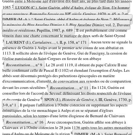
Guérin entre à Molesme âgé d'environ dix-huit ans, au plus tard dans les années
2
1085
LUGON (C.),
Saint Guérin, abbé d'Aulps, évêque de Sion. Un homme
e
et une province, Romandie-Savoie au XII
siècle.
Genève, 1970, p. 45, n. 2 et
DIMIER (M.-A.), “ Saint Guérin, abbé d’Aulps et évêque de Sion ”,
Mélanges à
la mémoire du Père Anselme Dimier,
t. I,
Père Anselme Dimier,
vol. 2,
Travaux
inédits et rééditions
. Pupillin, 1987, p. 689
. Il est probablement cité comme
témoin dans une charte concernant le mariage de deux serfs de Saint-Oyend
3
LAURENT (J.),
Cartulaires…,
t. II, p. 158, n° 171
. Aucun texte ne signale la
présence de Guérin à Aulps avant le premier acte connu de son abbatiat en
1113. Il sollicite alors de l'évêque de Genève, Gui de Faucigny, la cession de
l'église paroissiale de Saint-Cergues en faveur de son abbaye
4
Reconstitution…,
n° 9
. Le 28 avril 1119, il obtient du pape Calixte II une
bulle confirmant celle de Pascal II (1102) et étendant l'exemption d'Aulps. Les
abbés sont désormais protégés des prétentions épiscopales en matière
d'excommunication, d'interdit, de convocation aux synodes ou de comparution
5
devant les cours séculières
Reconstitution…,
n° 11
. En 1124, Guérin est
conseiller lors de l'accord de Seyssel définissant les droits respectifs de l'évêque
6
et du comte de Genève
SPON (J.),
Histoire de Genève,
t. III, Genève, 1730, p.
3-9, n° 1
. Il prépare l'affiliation à l'Ordre cistercien en supprimant les aspects
érémitiques de la vie monachique à Aulps et en se séparant d'églises
paroissiales, selon les termes d'une lettre élogieuse de Bernard de Clairvaux
7
Reconstitution...,
n° 16
. Avec circonspection, Guérin affilie son abbaye à
Clairvaux et à l'Ordre cistercien le 28 juin 1136 après tous les autres monastères
8
issus d'Aulps ou de Molesme de la région
DIMIER, (M.-A.),
Saint Bernard et