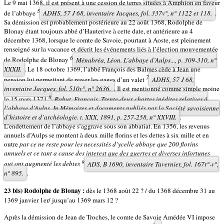
Le 9 mai 1368, il est présent à une cession de terres situées à Amphion en faveur
5
de l’abbaye
ADHS, 57 J 68, inventaire Jacques, fol. 337v°, n° 1122 et 118.
.
Sa démission est probablement postérieure au 22 août 1368, Rodolphe de
Blonay étant toujours abbé d’Hauterive à cette date, et antérieure au 4
décembre 1368, lorsque le comte de Savoie, pourtant à Aoste, est pleinement
renseigné sur la vacance et décrit les événements liés à l’élection mouvementée
6
de Rodolphe de Blonay
Ménabréa, Léon. L’abbaye d’Aulps..., p. 309-310, n°
XXXII.
. Le 18 octobre 1369, l’abbé François des Balmes cède à Jean une
7
pension lui permettant de payer les gages d’un valet
ADHS, 57 J 68,
inventaire Jacques, fol. 510v°, n° 2636.
. Il est mentionné comme simple moine
8
le 15 mars 1371
Rabut, François. Trente-deux chartes inédites relatives à
l’abbaye d’Aulps. In
Mémoires et documents publiés par la Société savoisienne
d’histoire et d’archéologie
. t. XXX, 1891, p. 257-258, n° XXVIII.
.
L’endettement de l’abbaye s’aggrave sous son abbatiat. En 1356, les revenus
annuels d’Aulps se montent à deux mille florins et les dettes à six mille et en
outre
par ce ne reste pour les necessités d’ycelle abbaye que
200 florins
annuels et ce tant a cause des interest que des guerres et diverses infortunes
9
qui ont augmenté les debtes
ADS, B 1690, inventaire Tavernier, fol. 167r°-v°,
n° 895.
.
23 bis) Rodolphe de Blonay :
dès le 1368 août 22 ? / du 1368 décembre 31 au
1369 janvier 1er/ jusqu’au 1369 mars 12 ?
Après la démission de Jean de Troches, le comte de Savoie Amédée VI impose