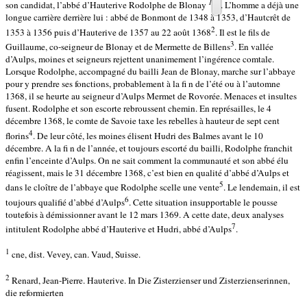
1
son candidat, l’abbé d’Hauterive Rodolphe de Blonay
. L’homme a déjà une
longue carrière derrière lui : abbé de Bonmont de 1348 à 1353, d’Hautcrêt de
2
1353 à 1356 puis d’Hauterive de 1357 au 22 août 1368
. Il est le fils de
3
Guillaume, co-seigneur de Blonay et de Mermette de Billens
. En vallée
d’Aulps, moines et seigneurs rejettent unanimement l’ingérence comtale.
Lorsque Rodolphe, accompagné du bailli Jean de Blonay, marche sur l’abbaye
pour y prendre ses fonctions, probablement à la fi n de l’été ou à l’automne
1368, il se heurte au seigneur d’Aulps Mermet de Rovorée. Menaces et insultes
fusent. Rodolphe et son escorte rebroussent chemin. En représailles, le 4
décembre 1368, le comte de Savoie taxe les rebelles à hauteur de sept cent
4
florins
. De leur côté, les moines élisent Hudri des Balmes avant le 10
décembre. A la fi n de l’année, et toujours escorté du bailli, Rodolphe franchit
enfin l’enceinte d’Aulps. On ne sait comment la communauté et son abbé élu
réagissent, mais le 31 décembre 1368, c’est bien en qualité d’abbé d’Aulps et
5
dans le cloître de l’abbaye que Rodolphe scelle une vente
. Le lendemain, il est
6
toujours qualifié d’abbé d’Aulps
. Cette situation insupportable le pousse
toutefois à démissionner avant le 12 mars 1369. A cette date, deux analyses
7
intitulent Rodolphe abbé d’Hauterive et Hudri, abbé d’Aulps
.
1
cne, dist. Vevey, can. Vaud, Suisse.
2
Renard, Jean-Pierre. Hauterive. In Die Zisterzienser und Zisterzienserinnen,
die reformierten