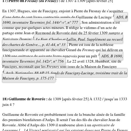
17) Pierre du
:
Fresnay (du Frenay)
de 1307 à 1309 [après février 25]
En 1307, Hugues, sire de Faucigny, enjoint à Pierre du Fresnay de s’acquitter
1
d’une dette de cent livres contractée auprès de Guillaume de Lucinge
ADS, B
1690, inventaire Tavernier, fol. 144r°-v°, n° 777
. Son administration n’est
connue que par quelques actes mineurs. Il rédige le vidimus d’un acte de
partage entre Jean et Raymond de Rovorée daté du 25 février 1309
sumpto a
2
Nativitate Domini
Le Fort, Charles et Lullin, Paul. Supplément au recueil
des chartes de Genève..., p. 41-44, n° 33
. Pierre est issu de la noblesse
faucignerande et apparenté au chevalier Girard du
Fresnay
qui lui délivre en
3
1309 une quittance de soixante livres genevois pour un prêt
ADS, B 1690,
inventaire Tavernier, fol. 142r°, n° 756
. Le 22 avril 1328, Humbert, sire de
Faucigny, reconnaît que les
Freyney
sont issus de la Maison de Faucigny
4
Arch. Nationales, 88 AP 15, fonds de Faucigny-Lucinge,
troisième trait de la
Maison de Faucigny
, p. 175-177
.
18) Guillaume de Rovorée :
de 1309 [après février 25] À 1332 / jusqu’au 1333
juin 4 ?
Guillaume de Rovorée est probablement issu de la branche aînée de la famille
des premiers bienfaiteurs d’Aulps. Il serait l’un des fils du chevalier Jean de
Rovorée. Abbé d’Aulps dès 1309 il rembourse alors à un
apotticaire
de
Lausanne […] 4 l[ivres] gen[evois] qui luy estoient deues par Pierre du Frenay