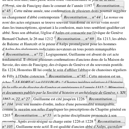
1
d’Henri, sire de Faucigny dans le courant de l’année 1197
Reconstitution…,
n° 45
. Cette même année, une confirmation de plusieurs dons pourrait suggérer
2
un changement d'abbé contemporain
Reconstitution…,
n° 44
. Le
nonus
ou
noni
des actes originaux se trouve souvent transformé en
novus
voire
nostri
dans les transcriptions, ajoutant à la confusion, mais tous semblent qualifier cet
abbé. Sous son abbatiat, l'église d'Aulps est consacrée par l'évêque de Genève
3
Bernard Chabert, le 26 mai 1212
Reconstitution…,
n° 69
. En 1213, les abbés
de Balerne et Hautcrêt et le prieur d'Aulps promulguent pour les hommes
d'Aulps des règlements judiciaires novateurs en tous points remarquables
4
Reconstitution…,
n° 72
. Logiquement, Guillaume est absent de cet acte
fondamental. Il obtient plusieurs confirmations d'anciens dons de la Maison de
Savoie, des sires de Faucigny, des évêques de Genève et du souverain pontife.
En 1224, Honorius III lui confie le soin d'affilier l'abbaye de chanoines réguliers
5
de Filly à l'Ordre cistercien
Reconstitution…,
n° 95
. Cette mission est un
6
échec
LE FORT (C.) et LULLIN (P.), “ Chartes inédites relatives à l’histoire
de la ville et du diocèse de Genève et antérieures à l’année 1312 ”,
Mémoires
et documents publiés par la Société d’histoire et archéologie de Genève,
t. XIV,
7
1862, p. 22, n° 27
. Guillaume est cité jusqu'en 1226
Reconstitution…,
n° 104
avec son numéro d'ordre, indice d'une personnalité remarquable,
comme le suggère son refus d'appliquer les prescriptions du Chapitre général en
8
1203
Reconstitution…,
n° 55
et la peine disciplinaire prononcée à son
9
encontre. Après avoir résigné sa charge entre 1226 et 1228
Reconstitution…,
n° 105
, Guillaume reste actif. Il est qualifié d'ancien abbé d'Aulps,
quondam