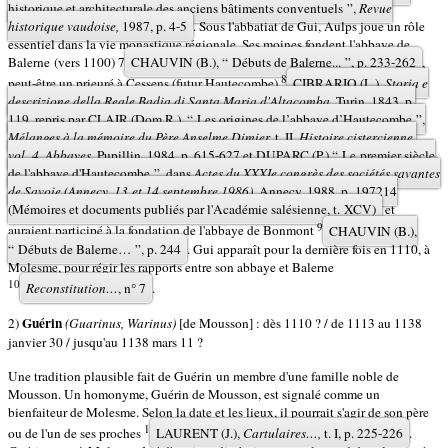
historique et architecturale des anciens bâtiments conventuels ”,
Revue
historique vaudoise,
1987, p. 4-5
. Sous l'abbatiat de Gui, Aulps joue un rôle
essentiel dans la vie monastique régionale. Ses moines fondent l'abbaye de
Balerne (vers 1100)
7
CHAUVIN (B.), “ Débuts de Balerne... ”, p. 233-262
,
8
peut-être un prieuré à Cessens (futur Hautecombe)
CIBRARIO (L.),
Storia e
descrizione della Reale Badia di Santa Maria d'Altacomba,
Turin, 1843, p.
119, repris par CLAIR (Dom R.), “ Les origines de l’abbaye d’Hautecombe ”,
Mélanges à la mémoire du Père Anselme Dimier,
t. II,
Histoire cistercienne,
vol. 4,
Abbayes
, Pupillin, 1984, p. 615-627 et DUPARC (P.),“ Le premier siècle
de l'abbaye d'Hautecombe ”, dans
Actes du XXXIe congrès des sociétés savantes
de Savoie (Annecy, 13 et 14 septembre 1986),
Annecy, 1988, p. 197­214
(Mémoires et documents publiés par l'Académie salésienne, t. XCV)
et
9
auraient participé à la fondation de l'abbaye de Bonmont
CHAUVIN (B.),
“ Débuts de Balerne… ”, p. 244
. Gui apparaît pour la dernière fois en 1110, à
Molesme, pour régir les rapports entre son abbaye et Balerne
10
Reconstitution…
, n° 7
.
Guérin
2)
(Guarinus, Warinus)
[de Mousson] : dès 1110 ? / de 1113 au 1138
janvier 30 / jusqu'au 1138 mars 11 ?
Une tradition plausible fait de Guérin un membre d'une famille noble de
Mousson. Un homonyme, Guérin de Mousson, est signalé comme un
bienfaiteur de Molesme. Selon la date et les lieux, il pourrait s'agir de son père
1
ou de l'un de ses proches
LAURENT (J.),
Cartulaires…,
t. I, p. 225-226
.